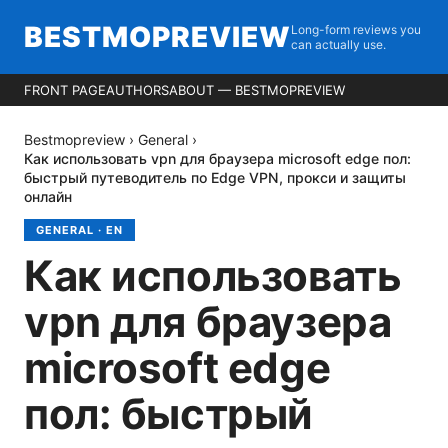
BESTMOPREVIEW
Long-form reviews you
can actually use.
FRONT PAGE
AUTHORS
ABOUT — BESTMOPREVIEW
Bestmopreview
›
General
›
Как использовать vpn для браузера microsoft edge пол:
быстрый путеводитель по Edge VPN, прокси и защиты
онлайн
GENERAL
·
EN
Как использовать
vpn для браузера
microsoft edge
пол: быстрый