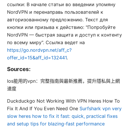
ссылки: В начале статьи во введении упомяну
NordVPN и перенаправь пользователей к
авторизованному предложению. Текст для
кнопки или призыва к действию: "Попробуйте
NordVPN — быстрая защита и доступ к контенту
по всему миру". Ссылка ведет на
https://go.nordvpn.net/aff_c?
offer_id=15&aff_id=132441
.
Sources:
Ios能用的vpn：完整指南與最新推薦，提升隱私與上網
速度
Duckduckgo Not Working With VPN Heres How To
Fix It And If You Even Need One
Surfshark vpn very
slow heres how to fix it fast: quick, practical fixes
and setup tips for blazing-fast performance