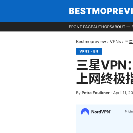
BESTMOPREV
FRONT PAGE
AUTHORS
ABOUT — 
Bestmopreview
›
VPNs
›
三星
VPNS
·
EN
三星VPN
上网终极
By
Petra Faulkner
·
April 11, 2