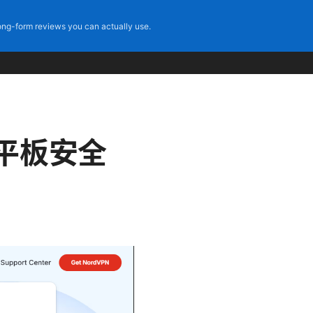
ng-form reviews you can actually use.
/平板安全