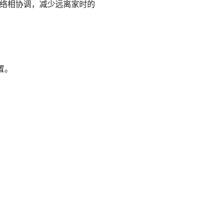
用网络相协调，减少远离家时的
置。