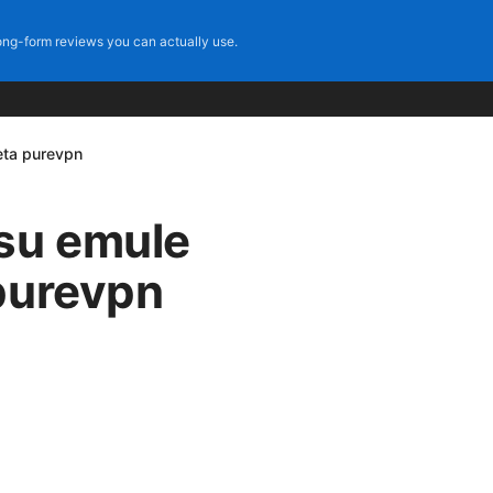
ng-form reviews you can actually use.
eta purevpn
 su emule
purevpn