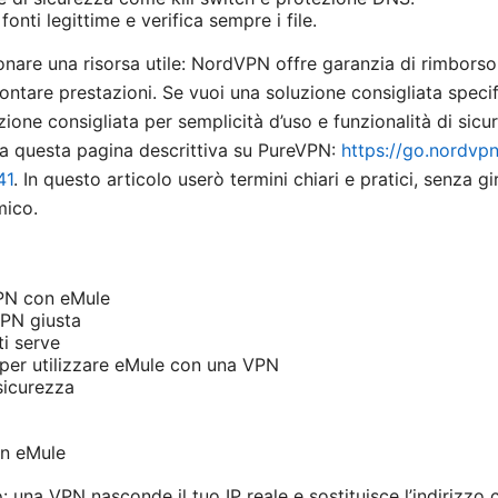
onti legittime e verifica sempre i file.
ionare una risorsa utile: NordVPN offre garanzia di rimborso
frontare prestazioni. Se vuoi una soluzione consigliata speci
ne consigliata per semplicità d’uso e funzionalità di sicur
ta questa pagina descrittiva su PureVPN:
https://go.nordvpn
41
. In questo articolo userò termini chiari e pratici, senza g
mico.
PN con eMule
VPN giusta
ti serve
per utilizzare eMule con una VPN
 sicurezza
on eMule
 una VPN nasconde il tuo IP reale e sostituisce l’indirizzo 