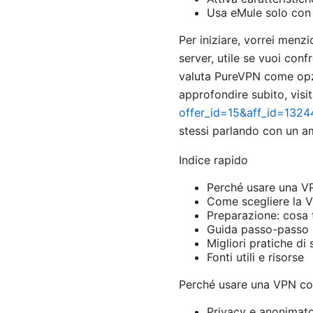
Usa eMule solo con f
Per iniziare, vorrei menz
server, utile se vuoi con
valuta PureVPN come opzio
approfondire subito, visi
offer_id=15&aff_id=1324
stessi parlando con un a
Indice rapido
Perché usare una V
Come scegliere la 
Preparazione: cosa 
Guida passo-passo 
Migliori pratiche di
Fonti utili e risorse
Perché usare una VPN c
Privacy e anonimato: