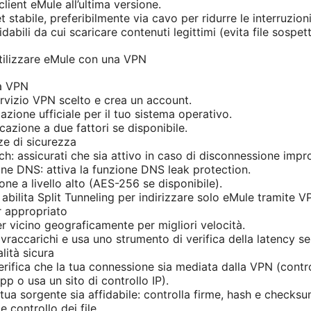
ient eMule all’ultima versione.
 stabile, preferibilmente via cavo per ridurre le interruzioni
fidabili da cui scaricare contenuti legittimi (evita file sospett
tilizzare eMule con una VPN
la VPN
ervizio VPN scelto e crea un account.
cazione ufficiale per il tuo sistema operativo.
ticazione a due fattori se disponibile.
ze di sicurezza
itch: assicurati che sia attivo in caso di disconnessione impr
one DNS: attiva la funzione DNS leak protection.
ione a livello alto (AES-256 se disponibile).
 abilita Split Tunneling per indirizzare solo eMule tramite V
r appropriato
er vicino geograficamente per migliori velocità.
vraccarichi e usa uno strumento di verifica della latency se
lità sicura
rifica che la tua connessione sia mediata dalla VPN (control
pp o usa un sito di controllo IP).
 tua sorgente sia affidabile: controlla firme, hash e checksum
e controllo dei file