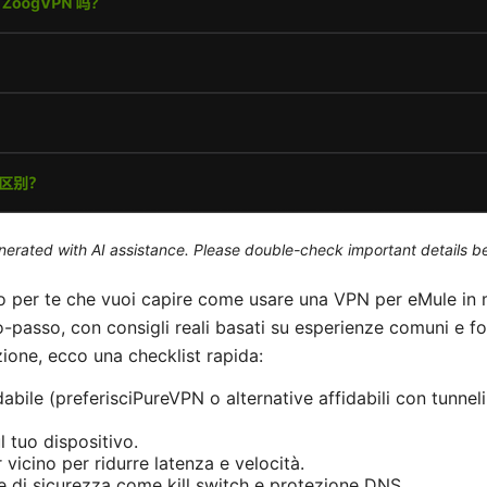
generated with AI assistance. Please double-check important details b
o per te che vuoi capire come usare una VPN per eMule in 
-passo, con consigli reali basati su esperienze comuni e fon
zione, ecco una checklist rapida:
abile (preferisciPureVPN o alternative affidabili con tunnel
l tuo dispositivo.
 vicino per ridurre latenza e velocità.
he di sicurezza come kill switch e protezione DNS.