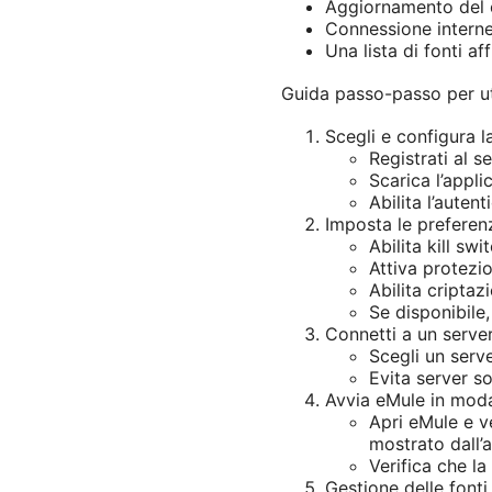
Aggiornamento del cl
Connessione internet
Una lista di fonti af
Guida passo-passo per u
Scegli e configura 
Registrati al s
Scarica l’appli
Abilita l’auten
Imposta le preferen
Abilita kill sw
Attiva protezi
Abilita criptaz
Se disponibile,
Connetti a un serve
Scegli un serv
Evita server so
Avvia eMule in moda
Apri eMule e ve
mostrato dall’a
Verifica che la
Gestione delle fonti 