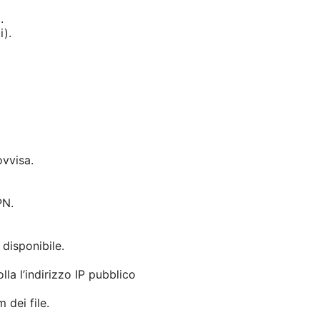
.
i).
ovvisa.
PN.
 disponibile.
la l’indirizzo IP pubblico
 dei file.