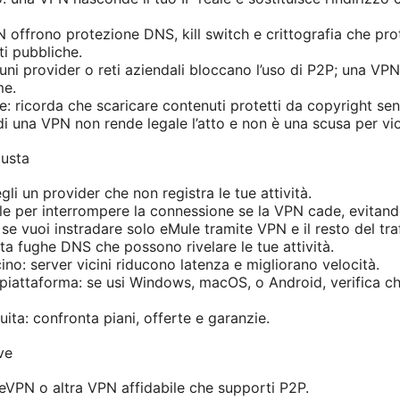
N offrono protezione DNS, kill switch e crittografia che p
ti pubbliche.
lcuni provider o reti aziendali bloccano l’uso di P2P; una VP
me.
le: ricorda che scaricare contenuti protetti da copyright s
o di una VPN non rende legale l’atto e non è una scusa per vio
iusta
gli un provider che non registra le tue attività.
ale per interrompere la connessione se la VPN cade, evitando
le se vuoi instradare solo eMule tramite VPN e il resto del tr
ta fughe DNS che possono rivelare le tue attività.
cino: server vicini riducono latenza e migliorano velocità.
-piattaforma: se usi Windows, macOS, o Android, verifica ch
ita: confronta piani, offerte e garanzie.
ve
VPN o altra VPN affidabile che supporti P2P.