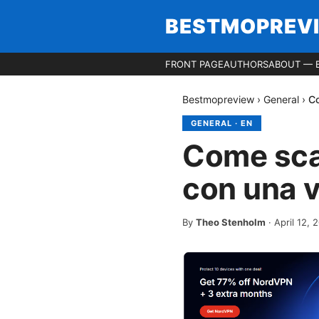
BESTMOPREV
FRONT PAGE
AUTHORS
ABOUT — 
Bestmopreview
›
General
›
Co
GENERAL
·
EN
Come sca
con una v
By
Theo Stenholm
·
April 12, 