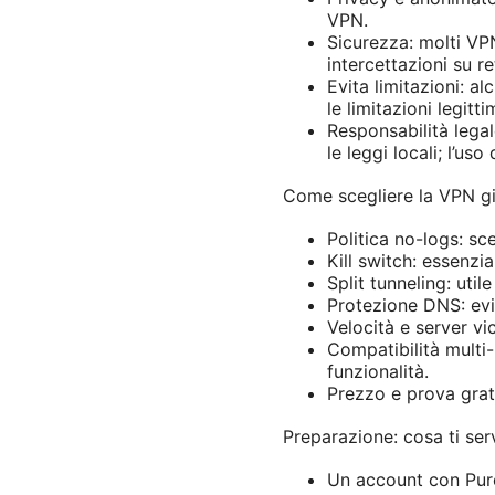
VPN.
Sicurezza: molti VP
intercettazioni su re
Evita limitazioni: a
le limitazioni legitti
Responsabilità lega
le leggi locali; l’us
Come scegliere la VPN g
Politica no-logs: sce
Kill switch: essenzi
Split tunneling: uti
Protezione DNS: evi
Velocità e server vi
Compatibilità multi
funzionalità.
Prezzo e prova gratu
Preparazione: cosa ti ser
Un account con Pure