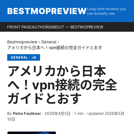
BESTMOPREVIEW
Long-form reviews you
can actually use.
FRONT PAGE
AUTHORS
ABOUT — BESTMOPREVIEW
Bestmopreview
›
General
›
アメリカから日本へ！vpn接続の完全ガイドとおす
GENERAL
·
JA
アメリカから日本
へ！vpn接続の完全
ガイドとおす
By
Petra Faulkner
·
2026年4月2日
·
1
min
· Updated 2026年5月
10日