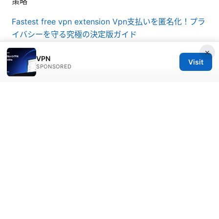
策略
Fastest free vpn extension
Vpn支払いを匿名化！プラ
イバシーを守る究極の決定版ガイド
×
VPN
Visit
SPONSORED
© 2026 Bestmopreview
Bestmopreview Network LLC
707 Wilshire Boulevard
Los Angeles, CA, 90013
US
info@bestmopreview.com
+1-512-555-0118
About
Privacy Policy
Terms of Use