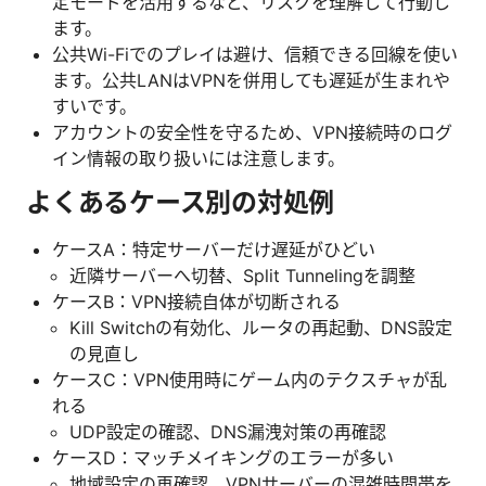
定モードを活用するなど、リスクを理解して行動し
ます。
公共Wi-Fiでのプレイは避け、信頼できる回線を使い
ます。公共LANはVPNを併用しても遅延が生まれや
すいです。
アカウントの安全性を守るため、VPN接続時のログ
イン情報の取り扱いには注意します。
よくあるケース別の対処例
ケースA：特定サーバーだけ遅延がひどい
近隣サーバーへ切替、Split Tunnelingを調整
ケースB：VPN接続自体が切断される
Kill Switchの有効化、ルータの再起動、DNS設定
の見直し
ケースC：VPN使用時にゲーム内のテクスチャが乱
れる
UDP設定の確認、DNS漏洩対策の再確認
ケースD：マッチメイキングのエラーが多い
地域設定の再確認、VPNサーバーの混雑時間帯を