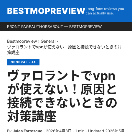
BESTMOPREVIEW
Long-form reviews you
can actually use.
FRONT PAGE
AUTHORS
ABOUT — BESTMOPREVIEW
Bestmopreview
›
General
›
ヴァロラントでvpnが使えない！原因と接続できないときの対
策講座
GENERAL
·
JA
ヴァロラントでvpn
が使えない！原因と
接続できないときの
対策講座
By
Jules Fortescue
·
2026年4月3日
·
1
min
· Updated 2026年5月