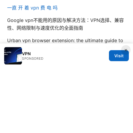
一直 开 着 vpn 费 电 吗
Google vpn不能用的原因与解决方法：VPN选择、兼容
性、网络限制与速度优化的全面指南
Urban vpn browser extension: the ultimate guide to
privacy, streaming, and secure browsing in 2025
×
VPN
Visit
SPONSORED
© 2026 Bestmopreview
Bestmopreview Network LLC
707 Wilshire Boulevard
Los Angeles, CA, 90013
US
info@bestmopreview.com
+1-512-555-0118