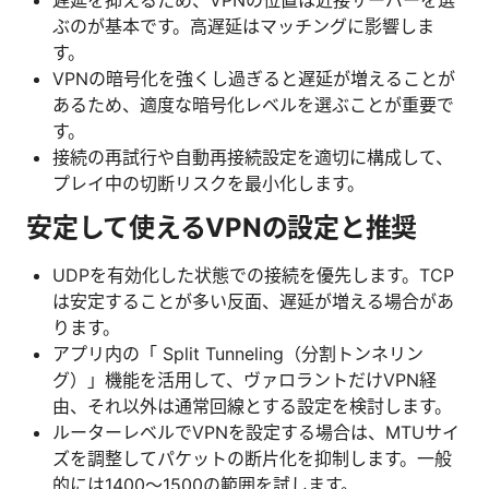
遅延を抑えるため、VPNの位置は近接サーバーを選
ぶのが基本です。高遅延はマッチングに影響しま
す。
VPNの暗号化を強くし過ぎると遅延が増えることが
あるため、適度な暗号化レベルを選ぶことが重要で
す。
接続の再試行や自動再接続設定を適切に構成して、
プレイ中の切断リスクを最小化します。
安定して使えるVPNの設定と推奨
UDPを有効化した状態での接続を優先します。TCP
は安定することが多い反面、遅延が増える場合があ
ります。
アプリ内の「 Split Tunneling（分割トンネリン
グ）」機能を活用して、ヴァロラントだけVPN経
由、それ以外は通常回線とする設定を検討します。
ルーターレベルでVPNを設定する場合は、MTUサイ
ズを調整してパケットの断片化を抑制します。一般
的には1400〜1500の範囲を試します。