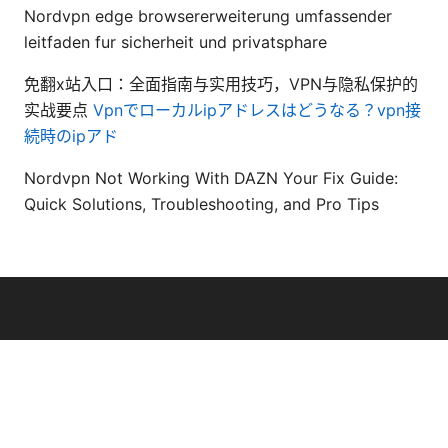
Nordvpn edge browsererweiterung umfassender
leitfaden fur sicherheit und privatsphare
免翻x站入口：全面指南与实用技巧，VPN与隐私保护的
实战要点
Vpnでローカルipアドレスはどうなる？vpn接
続時のipアド
Nordvpn Not Working With DAZN Your Fix Guide:
Quick Solutions, Troubleshooting, and Pro Tips
© 2026 Bestmopreview