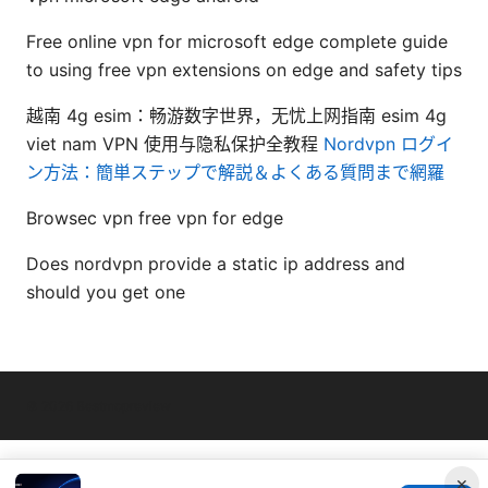
Free online vpn for microsoft edge complete guide
to using free vpn extensions on edge and safety tips
越南 4g esim：畅游数字世界，无忧上网指南 esim 4g
viet nam VPN 使用与隐私保护全教程
Nordvpn ログイ
ン方法：簡単ステップで解説＆よくある質問まで網羅
Browsec vpn free vpn for edge
Does nordvpn provide a static ip address and
should you get one
© 2026 Bestmopreview
×