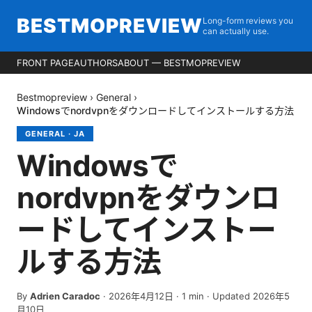
BESTMOPREVIEW
Long-form reviews you
can actually use.
FRONT PAGE
AUTHORS
ABOUT — BESTMOPREVIEW
Bestmopreview
›
General
›
Windowsでnordvpnをダウンロードしてインストールする方法
GENERAL
·
JA
Windowsで
nordvpnをダウンロ
ードしてインストー
ルする方法
By
Adrien Caradoc
·
2026年4月12日
·
1
min
· Updated 2026年5
月10日