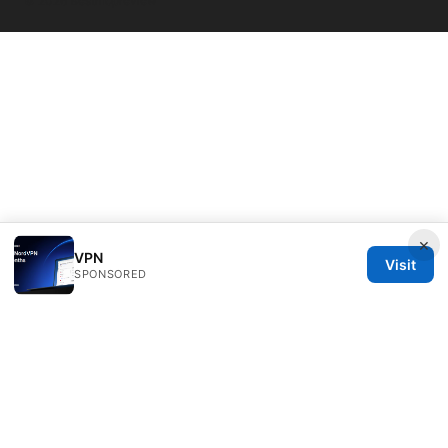
© 2026 Bestmopreview
×
VPN
Visit
SPONSORED
Bestmopreview Network LLC
707 Wilshire Boulevard
Los Angeles, CA, 90013
US
info@bestmopreview.com
+1-512-555-0118