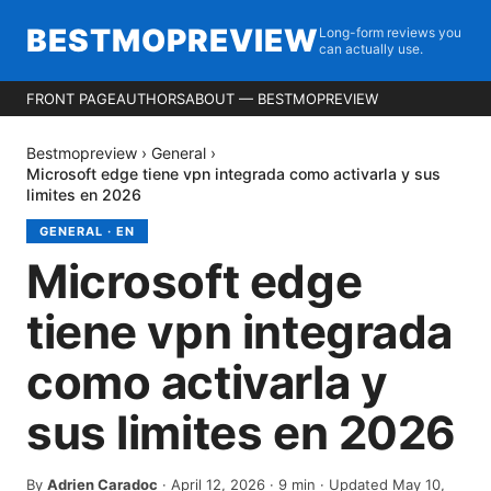
BESTMOPREVIEW
Long-form reviews you
can actually use.
FRONT PAGE
AUTHORS
ABOUT — BESTMOPREVIEW
Bestmopreview
›
General
›
Microsoft edge tiene vpn integrada como activarla y sus
limites en 2026
GENERAL
·
EN
Microsoft edge
tiene vpn integrada
como activarla y
sus limites en 2026
By
Adrien Caradoc
·
April 12, 2026
·
9
min
· Updated May 10,