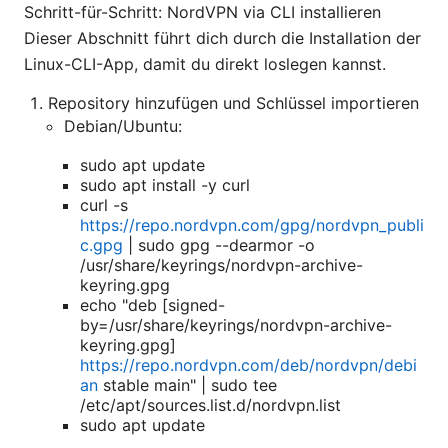
Schritt-für-Schritt: NordVPN via CLI installieren
Dieser Abschnitt führt dich durch die Installation der
Linux-CLI-App, damit du direkt loslegen kannst.
Repository hinzufügen und Schlüssel importieren
Debian/Ubuntu:
sudo apt update
sudo apt install -y curl
curl -s
https://repo.nordvpn.com/gpg/nordvpn_publi
c.gpg
| sudo gpg --dearmor -o
/usr/share/keyrings/nordvpn-archive-
keyring.gpg
echo "deb [signed-
by=/usr/share/keyrings/nordvpn-archive-
keyring.gpg]
https://repo.nordvpn.com/deb/nordvpn/debi
an
stable main" | sudo tee
/etc/apt/sources.list.d/nordvpn.list
sudo apt update