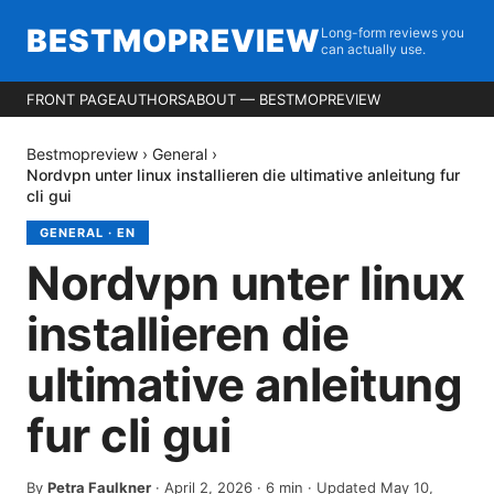
BESTMOPREVIEW
Long-form reviews you
can actually use.
FRONT PAGE
AUTHORS
ABOUT — BESTMOPREVIEW
Bestmopreview
›
General
›
Nordvpn unter linux installieren die ultimative anleitung fur
cli gui
GENERAL
·
EN
Nordvpn unter linux
installieren die
ultimative anleitung
fur cli gui
By
Petra Faulkner
·
April 2, 2026
·
6
min
· Updated May 10,