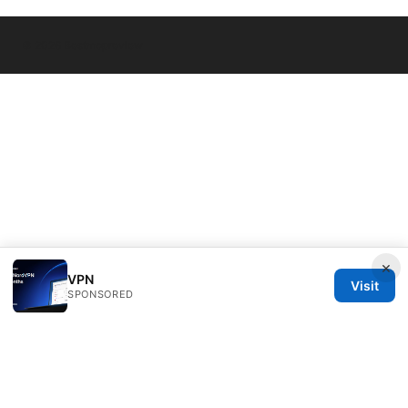
© 2026 Bestmopreview
×
VPN
Visit
SPONSORED
Bestmopreview Network LLC
707 Wilshire Boulevard
Los Angeles, CA, 90013