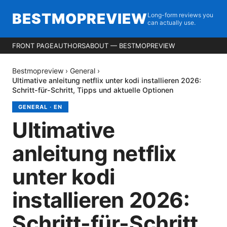
BESTMOPREVIEW
Long-form reviews you
can actually use.
FRONT PAGE
AUTHORS
ABOUT — BESTMOPREVIEW
Bestmopreview
›
General
›
Ultimative anleitung netflix unter kodi installieren 2026:
Schritt-für-Schritt, Tipps und aktuelle Optionen
GENERAL
·
EN
Ultimative
anleitung netflix
unter kodi
installieren 2026:
Schritt-für-Schritt,