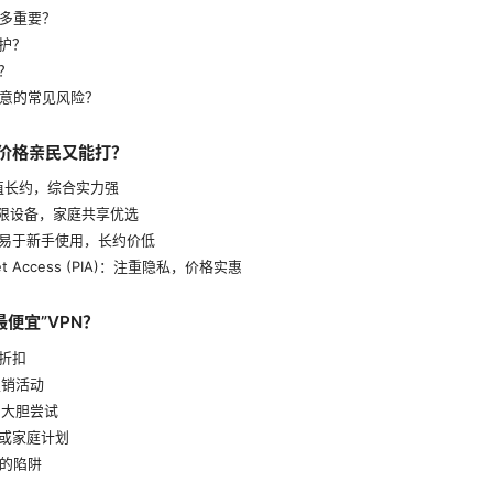
有多重要？
护？
？
注意的常见风险？
N价格亲民又能打？
：超值长约，综合实力强
rk：无限设备，家庭共享优选
ost：易于新手使用，长约价低
ternet Access (PIA)：注重隐私，价格实惠
便宜”VPN？
的折扣
促销活动
，大胆尝试
”或家庭计划
”的陷阱