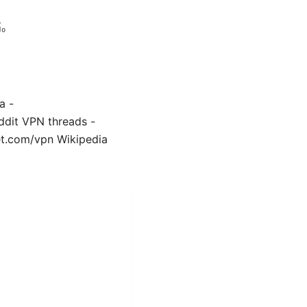
高。
a -
eddit VPN threads -
t.com/vpn Wikipedia