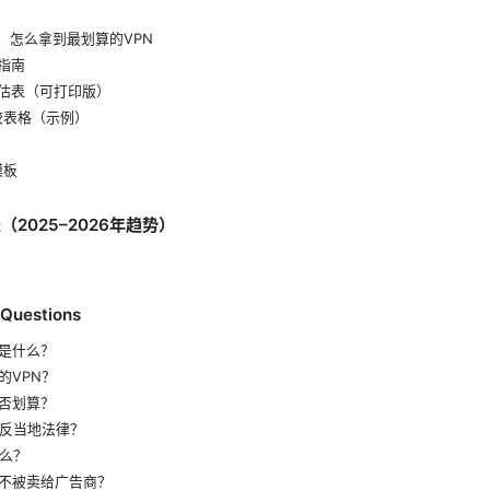
：怎么拿到最划算的VPN
指南
评估表（可打印版）
较表格（示例）
模板
2025–2026年趋势）
 Questions
是什么？
的VPN？
否划算？
违反当地法律？
什么？
不被卖给广告商？