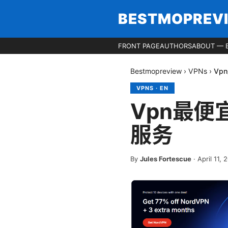
BESTMOPREV
FRONT PAGE
AUTHORS
ABOUT — 
Bestmopreview
›
VPNs
›
Vp
VPNS
·
EN
Vpn最便
服务
By
Jules Fortescue
·
April 11, 