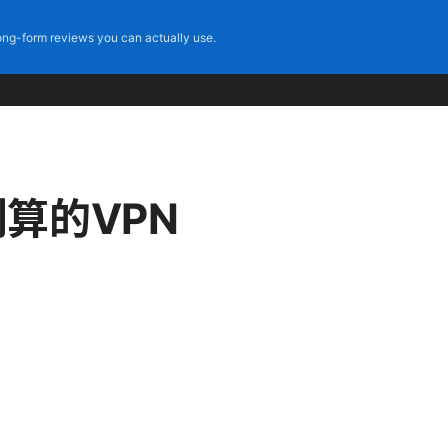
ng-form reviews you can actually use.
划算的VPN