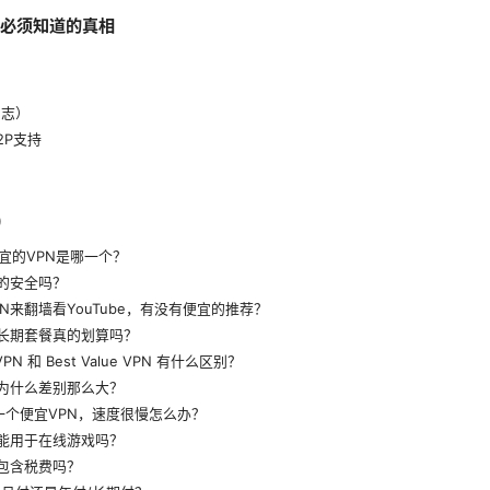
你必须知道的真相
日志）
2P支持
)
年最便宜的VPN是哪一个？
N真的安全吗？
VPN来翻墙看YouTube，有没有便宜的推荐？
N的长期套餐真的划算吗？
t VPN 和 Best Value VPN 有什么区别？
价格为什么差别那么大？
买了一个便宜VPN，速度很慢怎么办？
PN能用于在线游戏吗？
价格包含税费吗？