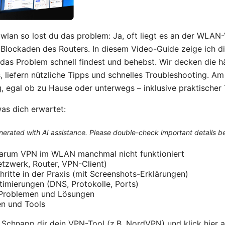
 wlan so lost du das problem: Ja, oft liegt es an der WLAN
Blockaden des Routers. In diesem Video-Guide zeige ich dir 
u das Problem schnell findest und behebst. Wir decken die 
, liefern nützliche Tipps und schnelles Troubleshooting. Am
, egal ob zu Hause oder unterwegs – inklusive praktischer
was dich erwartet:
generated with AI assistance. Please double-check important details b
arum VPN im WLAN manchmal nicht funktioniert
tzwerk, Router, VPN-Client)
ritte in der Praxis (mit Screenshots-Erklärungen)
timierungen (DNS, Protokolle, Ports)
 Problemen und Lösungen
en und Tools
? Schnapp dir dein VPN-Tool (z.B. NordVPN) und klick hier 