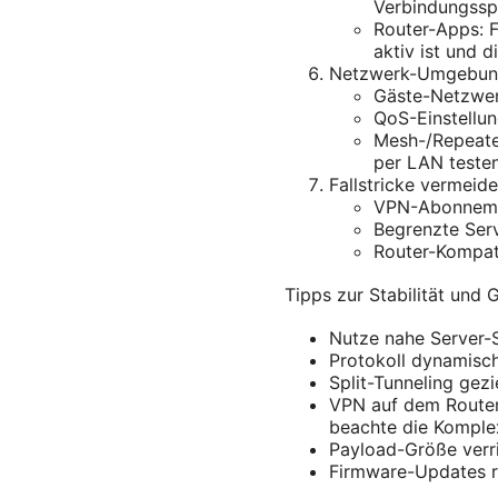
Verbindungssp
Router-Apps: F
aktiv ist und d
Netzwerk-Umgebung
Gäste-Netzwer
QoS-Einstellun
Mesh-/Repeate
per LAN testen
Fallstricke vermeid
VPN-Abonnemen
Begrenzte Serv
Router-Kompati
Tipps zur Stabilität und 
Nutze nahe Server-S
Protokoll dynamisch
Split-Tunneling gez
VPN auf dem Router 
beachte die Komplex
Payload-Größe verri
Firmware-Updates re