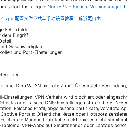
 um sofort loszulegen:
NordVPN – Sichere Verbindung jetzt 
on ⭐ vpn 配置文件下载与手动设置教程：解锁更自由
e Fehlerbilder
 dem Eingriff
Detail
t und Geschwindigkeit
kollen und Port-Einstellungen
lerbilder
bleme: Dein WLAN hat rote Zone? Überlastete Verbindung, 
ll-Einstellungen: VPN-Verkehr wird blockiert oder eingeschr
Leaks oder falsche DNS-Einstellungen stören die VPN-Ve
tion: Falsches Profil, abgelaufene Zertifikate, veraltete Ap
Captive Portals: Öffentliche Netze oder Hotspots zensier
-Feinheiten: Manche Protokolle funktionieren nicht stabil a
 Probleme: VPN-Apps auf Smartphones oder Laptops benöti