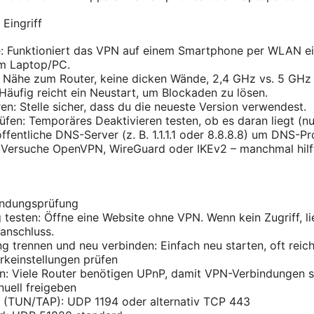
Eingriff
: Funktioniert das VPN auf einem Smartphone per WLAN ein
m Laptop/PC.
: Nähe zum Router, keine dicken Wände, 2,4 GHz vs. 5 GHz 
 Häufig reicht ein Neustart, um Blockaden zu lösen.
en: Stelle sicher, dass du die neueste Version verwendest.
rüfen: Temporäres Deaktivieren testen, ob es daran liegt (nu
ffentliche DNS-Server (z. B. 1.1.1.1 oder 8.8.8.8) um DNS-P
: Versuche OpenVPN, WireGuard oder IKEv2 – manchmal hilf
indungsprüfung
 testen: Öffne eine Website ohne VPN. Wenn kein Zugriff, 
anschluss.
 trennen und neu verbinden: Einfach neu starten, oft reich
keinstellungen prüfen
n: Viele Router benötigen UPnP, damit VPN-Verbindungen s
uell freigeben
(TUN/TAP): UDP 1194 oder alternativ TCP 443