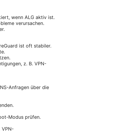
ert, wenn ALG aktiv ist.
robleme verursachen.
r.
Guard ist oft stabiler.
te.
tzen.
igungen, z. B. VPN-
DNS-Anfragen über die
enden.
Boot-Modus prüfen.
, VPN-