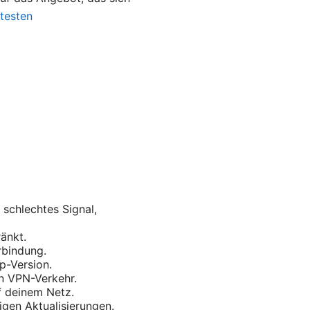
testen
schlechtes Signal,
änkt.
rbindung.
p-Version.
en VPN-Verkehr.
uf deinem Netz.
gen Aktualisierungen.