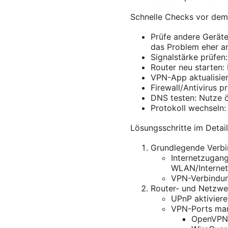
Schnelle Checks vor dem 
Prüfe andere Geräte
das Problem eher a
Signalstärke prüfen
Router neu starten:
VPN-App aktualisier
Firewall/Antivirus p
DNS testen: Nutze ö
Protokoll wechseln
Lösungsschritte im Detail
Grundlegende Verb
Internetzugang
WLAN/Internet
VPN-Verbindung
Router- und Netzwer
UPnP aktiviere
VPN-Ports man
OpenVPN 