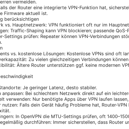
erren vermeiden.
alls der Router eine integrierte VPN-Funktion hat, sicherst
ie Firmware aktuell ist.
 berücksichtigen
k vs. Hauptnetzwerk: VPN funktioniert oft nur im Hauptne
gen: Traffic-Shaping kann VPN blockieren; passende QoS-P
r-Settings prüfen: Repeater können VPN-Verbindungen stör
.
en
ts vs. kostenlose Lösungen: Kostenlose VPNs sind oft lan
erkapazität: Zu vielen gleichzeitigen Verbindungen können
bilität: Ältere Router unterstützen ggf. keine modernen VP
Geschwindigkeit
tandorte: Je geringer Latenz, desto stabiler.
 anpassen: Bei schlechtem Netzwerk direkt auf ein leichter
ielt verwenden: Nur benötigte Apps über VPN laufen lassen
nutzen: Falls dein Gerät häufig Probleme hat, Router-VPN 
ität.
ngern: In OpenVPN die MTU-Settings prüfen, oft 1400–1500
gelmäßig durchführen: Immer sicherstellen, dass Router u