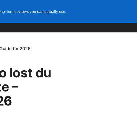
ng-form reviews you can actually use.
t Guide für 2026
o lost du
e –
26