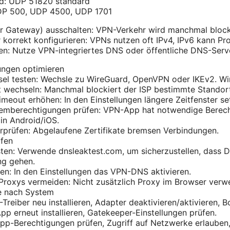
d: UDP 51820 standard
DP 500, UDP 4500, UDP 1701
r Gateway) ausschalten: VPN-Verkehr wird manchmal blocki
r korrekt konfigurieren: VPNs nutzen oft IPv4, IPv6 kann P
n: Nutze VPN-integriertes DNS oder öffentliche DNS-Serve
ungen optimieren
el testen: Wechsle zu WireGuard, OpenVPN oder IKEv2. Wire
t wechseln: Manchmal blockiert der ISP bestimmte Standor
meout erhöhen: In den Einstellungen längere Zeitfenster se
emberechtigungen prüfen: VPN-App hat notwendige Berecht
in Android/iOS.
erprüfen: Abgelaufene Zertifikate bremsen Verbindungen.
fen
ten: Verwende dnsleaktest.com, um sicherzustellen, dass 
g gehen.
n: In den Einstellungen das VPN-DNS aktivieren.
roxys vermeiden: Nicht zusätzlich Proxy im Browser verw
je nach System
reiber neu installieren, Adapter deaktivieren/aktivieren, 
 erneut installieren, Gatekeeper-Einstellungen prüfen.
pp-Berechtigungen prüfen, Zugriff auf Netzwerke erlauben