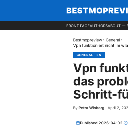
BESTMOPREV
FRONT PAGE
AUTHORS
ABOUT — 
Bestmopreview
›
General
›
Vpn funktioniert nicht im wla
GENERAL
·
EN
Vpn funkt
das probl
Schritt-f
By
Petra Wisborg
·
April 2, 20
Published:
2026-04-02
·