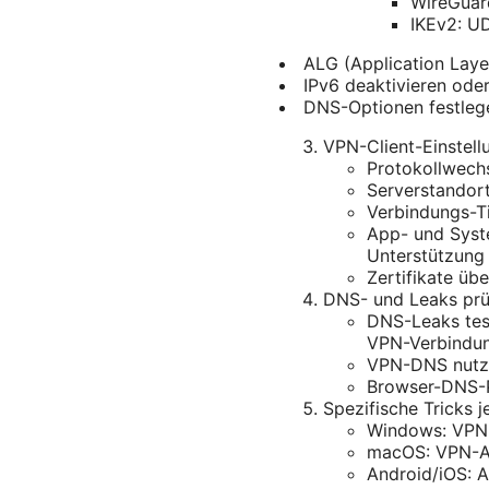
WireGuar
IKEv2: U
ALG (Application Laye
IPv6 deaktivieren ode
DNS-Optionen festlege
VPN-Client-Einstell
Protokollwechs
Serverstandor
Verbindungs-Ti
App- und Syst
Unterstützung 
Zertifikate üb
DNS- und Leaks prü
DNS-Leaks tes
VPN-Verbindun
VPN-DNS nutze
Browser-DNS-P
Spezifische Tricks 
Windows: VPN-T
macOS: VPN-App
Android/iOS: A