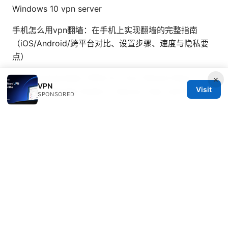
Windows 10 vpn server
手机怎么用vpn翻墙：在手机上实现翻墙的完整指南
（iOS/Android/跨平台对比、设置步骤、速度与隐私要
点）
The Absolute Best VPNs for Your iPhone iPad in
×
VPN
Visit
2026 2: Ultimate Guide to Secure, Fast, and Private
SPONSORED
on iOS
梯子免费体验：VPN 策略、安全性与成本效益全解析
梯
子推荐：VPN 工具全面对比与实用指南，提升隐私与自
由访问
Vpn无法访问维基百科的原因与解决方法：在中国使用
VPN访问维基百科的完整指南