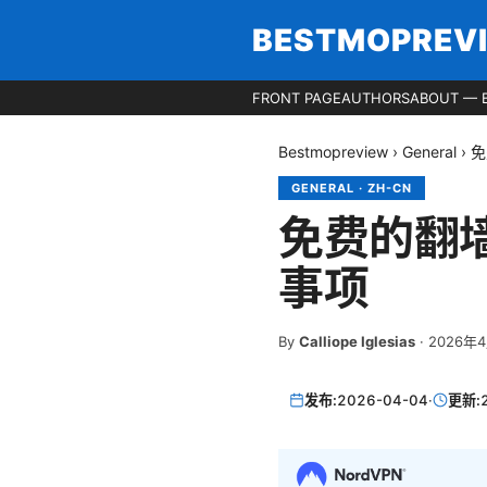
BESTMOPREV
FRONT PAGE
AUTHORS
ABOUT — 
Bestmopreview
›
General
›
免
GENERAL
·
ZH-CN
免费的翻
事项
By
Calliope Iglesias
·
2026年
发布:
2026-04-04
·
更新: