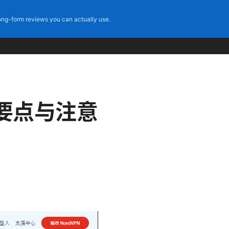
ng-form reviews you can actually use.
要点与注意