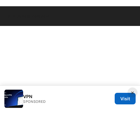
© 2026 Bestmopreview
×
VPN
Visit
SPONSORED
Bestmopreview Network LLC
707 Wilshire Boulevard
Los Angeles, CA, 90013