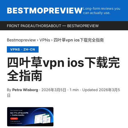
BESTMOPREVIEW
Long-form reviews you
can actually use.
FRONT PAGE
AUTHORS
ABOUT — BESTMOPREVIEW
Bestmopreview
›
VPNs
›
四叶草vpn ios下载完全指南
VPNS
·
ZH-CN
四叶草vpn ios下载完
全指南
By
Petra Wisborg
·
2026年3月5日
·
1
min
· Updated 2026年3月5
日