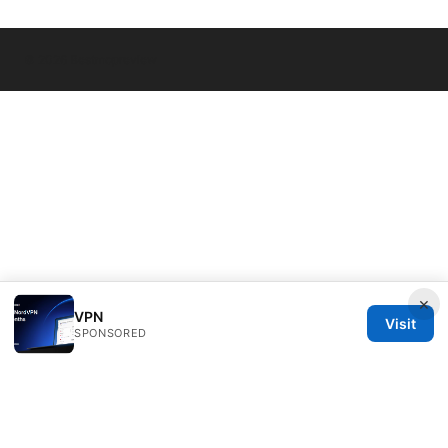
© 2026 Bestmopreview
×
VPN
Visit
SPONSORED
Bestmopreview Network LLC
707 Wilshire Boulevard
Los Angeles, CA, 90013