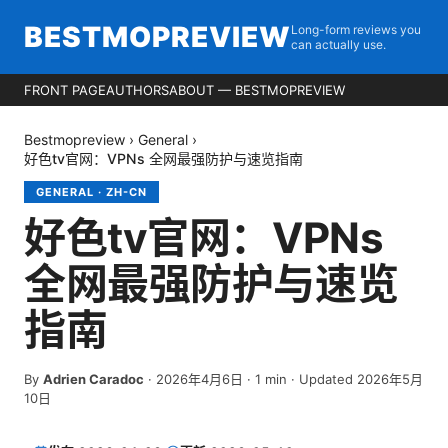
BESTMOPREVIEW
Long-form reviews you
can actually use.
FRONT PAGE
AUTHORS
ABOUT — BESTMOPREVIEW
Bestmopreview
›
General
›
好色tv官网：VPNs 全网最强防护与速览指南
GENERAL
·
ZH-CN
好色tv官网：VPNs
全网最强防护与速览
指南
By
Adrien Caradoc
·
2026年4月6日
·
1
min
· Updated 2026年5月
10日