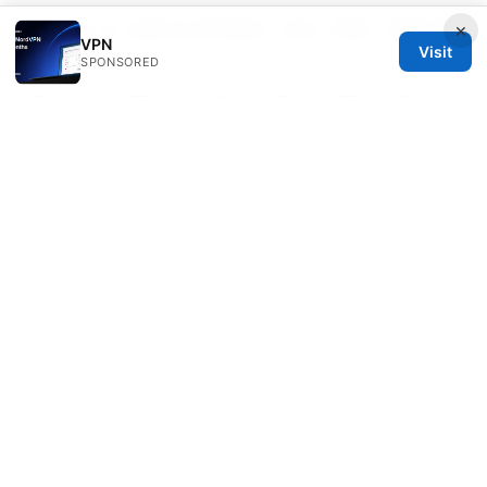
四 叶 草 vpn 电脑 版 使用指南：安装、配置、速度评测
×
VPN
Visit
与购买建议
SPONSORED
翻墙VPN：全面指南，选购、使用与防护要点与最新数
据
Como usar uma vpn no microsoft edge para
seguranca e privacidade em 2025
© 2026 Bestmopreview
Bestmopreview Network LLC
707 Wilshire Boulevard
Los Angeles, CA, 90013
US
info@bestmopreview.com