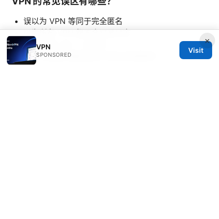
VPN 的常见误区有哪些？
误以为 VPN 等同于完全匿名
以为所有 VPN 都不会记录日志
×
以为免费 VPN 一定安全
VPN
Visit
SPONSORED
以为切换服务器就能永久解决地理限制
如需进一步了解快连官网及其相关信息，建议直接访问官
网并结合具体使用场景做出最合适的选择。请在使用中确
保遵守当地法律法规与服务条款。
Sources:
Proton ⭐ vpn 配置文件下载与手动设置教程：解锁更自
由
Iphone 啟用 esim：完整教學、設定步驟與常見問題解答
2025年最新版 以及 iPhone eSIM 設定全攻略與實用技