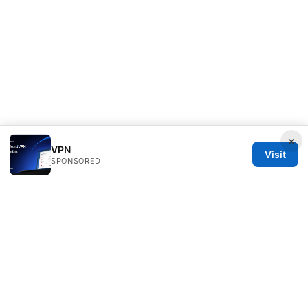
×
VPN
Visit
SPONSORED
Bestmopreview Network LLC
707 Wilshire Boulevard
Los Angeles, CA, 90013
US
info@bestmopreview.com
+1-512-555-0118
About
Privacy Policy
Terms of Use