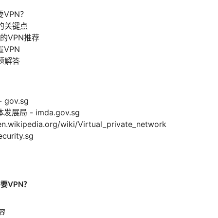
VPN？
的关键点
的VPN推荐
VPN
题解答
gov.sg
局 - imda.gov.sg
kipedia.org/wiki/Virtual_private_network
urity.sg
要VPN？
容