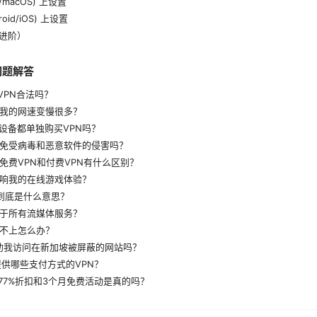
/macOS) 上设置
oid/iOS) 上设置
进阶）
问题解答
用VPN合法吗？
会让我的网速变慢很多？
有设备都单独购买VPN吗？
护我免受病毒和恶意软件的侵害吗？
时，免费VPN和付费VPN有什么区别？
会影响我的在线游戏体验？
策”到底是什么意思？
适用于所有流媒体服务？
连接不上怎么办？
以帮助我访问在新加坡被屏蔽的网站吗？
择提供哪些支付方式的VPN？
PN的77%折扣和3个月免费活动是真的吗？