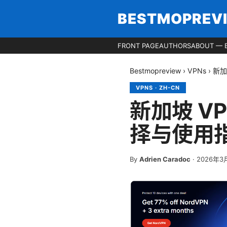
BESTMOPREV
FRONT PAGE
AUTHORS
ABOUT — 
Bestmopreview
›
VPNs
›
新加
VPNS
·
ZH-CN
新加坡 V
择与使用
By
Adrien Caradoc
·
2026年3