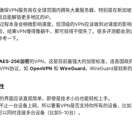
确保VPN服务商在全球范围内拥有大量服务器，特别是在新加
且能解锁更多地区的IP。
密过程本身会稍微影响速度，但顶级的VPN应该做到对速度的影
验，结果VPN慢得像蜗牛，那可就得不偿失了。很多评测都会测
参考一下。
AES-256加密
的VPN，这是目前最强大的加密标准，连各国政
VPN协议，如
OpenVPN
和
WireGuard
。WireGuard是
性
件的界面应该直观简单，即使是技术小白也能轻松上手。
不止一台设备上网，所以要看VPN是否支持你所有的设备，比
以同时连接多台设备（比如5-10台）。