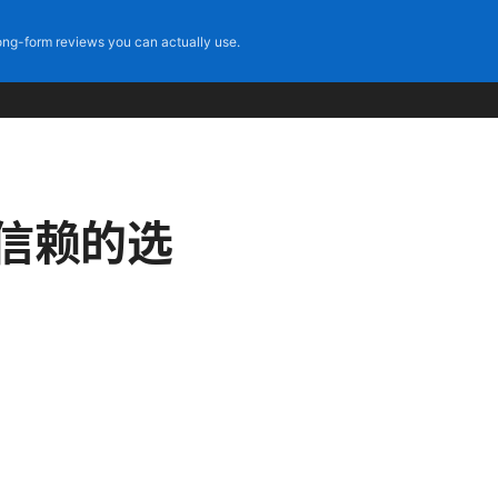
ng-form reviews you can actually use.
得信赖的选