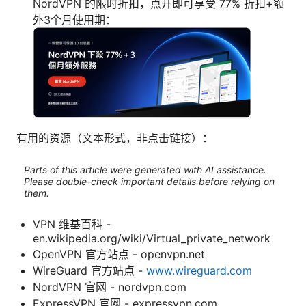
NordVPN 的限时折扣，点开即可享受 77% 折扣+额
外3个月使用期：
有用的资源（文本形式，非点击链接）：
Parts of this article were generated with AI assistance.
Please double-check important details before relying on
them.
VPN 维基百科 -
en.wikipedia.org/wiki/Virtual_private_network
OpenVPN 官方站点 - openvpn.net
WireGuard 官方站点 -
www.wireguard.com
NordVPN 官网 - nordvpn.com
ExpressVPN 官网 - expressvpn.com