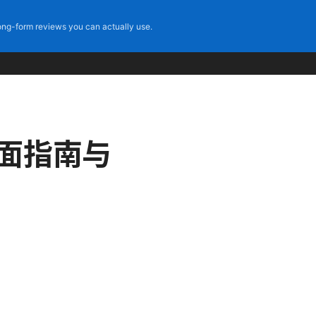
ng-form reviews you can actually use.
全面指南与