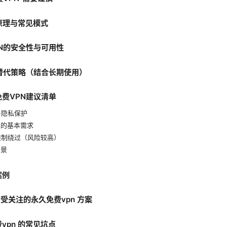
作原理与常见模式
PN的安全性与可用性
全替代策略（结合长期使用）
免费VPN建议清单
与隐私保护
关的基本需求
域限制绕过（风险较高）
场景
案例
广受关注的永久免费vpn 方案
费vpn 的常见坑点