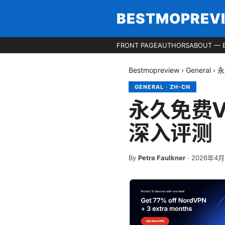
BESTMOPREV
FRONT PAGE
AUTHORS
ABOUT — 
Bestmopreview
›
General
›
永
GENERAL
·
ZH-CN
永久免费V
深入评测
By
Petra Faulkner
·
2026年4