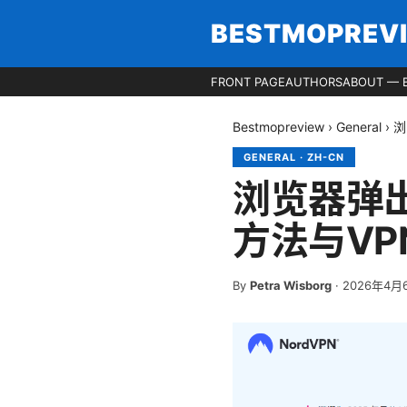
BESTMOPREV
FRONT PAGE
AUTHORS
ABOUT — 
Bestmopreview
›
General
›
浏
GENERAL
·
ZH-CN
浏览器弹
方法与VP
By
Petra Wisborg
·
2026年4月