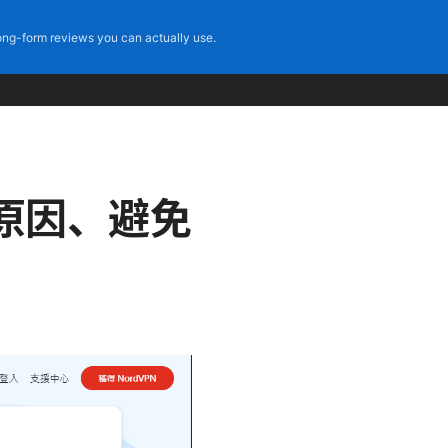
ng-form reviews you can actually use.
原因、避免