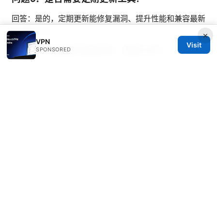
回答：是的，定期更新能修复漏洞、提升性能和兼容最新
的网络环境。
×
VPN
Visit
问题10：如果账号被封禁，该怎么办？
SPONSORED
回答：先联系官方客服，确认封禁原因，必要时申请退款
或切换到其他信誉良好服务商。
Sources:
Turbo vpn edge extension
翻墙软件有哪些：最常用的
VPN与代理工具全方位解析
Edge vpn update
Proton vpn 免费版 ⭐ 评测：真实体验与功能解析 - 权衡
使用场景、速度与隐私的一站式指南
机场推荐：热门机场对比与实用攻略，覆盖VPN相关安