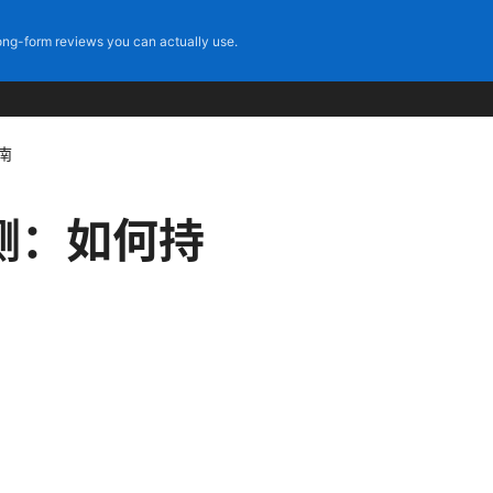
ng-form reviews you can actually use.
南
测：如何持