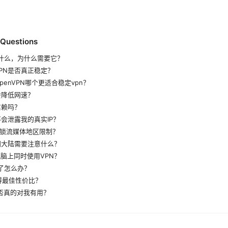
 Questions
底是什么，为什么需要它？
VPN是否真正稳定？
d和OpenVPN哪个更适合稳定vpn？
不会降低网速？
信赖吗？
N不会泄露我的真实IP？
于解锁流媒体地区限制？
中国大陆需要注意什么？
电脑上同时使用VPN？
线了怎么办？
获得最佳性价比？
是否真的对我有用？