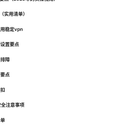
性（实用清单）
用稳定vpn
的设置要点
与排障
护要点
折扣
安全注意事项
清单