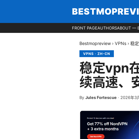
BESTMOPREV
FRONT PAGE
AUTHORS
ABOUT — 
Bestmopreview
›
VPNs
›
稳定
VPNS
·
ZH-CN
稳定vp
续高速、
By
Jules Fortescue
·
2026年3