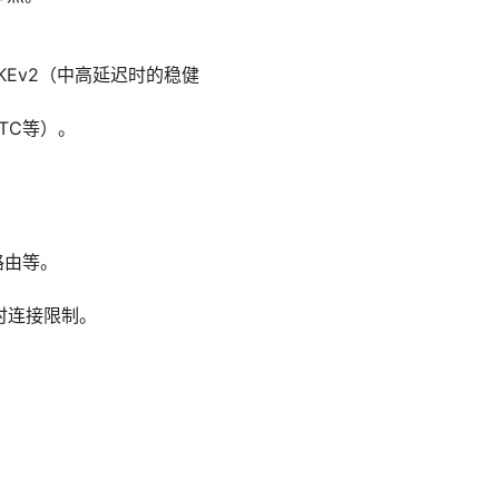
IKEv2（中高延迟时的稳健
TC等）。
路由等。
、同时连接限制。