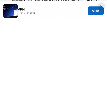
例文本，文本会在实际发布时调整以适应主题）：点
×
VPN
击这里获取 NordVPN 的专业加速解决方案。
Visit
SPONSORED
如需更多细节、数据源和更新，请关注本频道的后续
视频，我们会持续更新最新的法规、市场动态与产品
对比。
Sources:
Urban vpn para edge: how to use Urban VPN on
Microsoft Edge, setup guide, tips, and best
alternatives for secure browsing
绿茶梯子：VPN 使用
全解与最佳实践指南
个人 如何 申请 vpn 的完整指南：从零到可用的步骤与注
意事项
九工大 vpn 使用全指南：校园与企业场景下的安全上网
与隐私保护