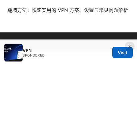
翻墙方法：快速实用的 VPN 方案、设置与常见问题解析
© 2026 Bestmopreview
×
VPN
Visit
SPONSORED
Bestmopreview Network LLC
707 Wilshire Boulevard
Los Angeles, CA, 90013
US
info@bestmopreview.com
+1-512-555-0118
About
Privacy Policy
Terms of Use