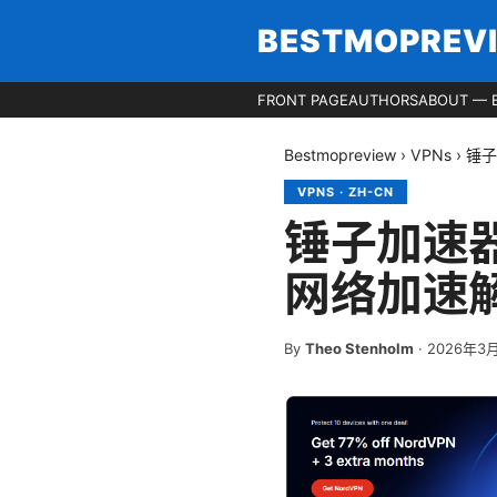
BESTMOPREV
FRONT PAGE
AUTHORS
ABOUT — 
Bestmopreview
›
VPNs
›
锤子
VPNS
·
ZH-CN
锤子加速
网络加速
By
Theo Stenholm
·
2026年3