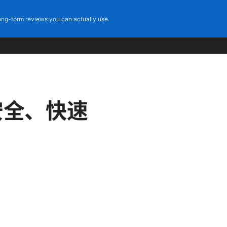
ng-form reviews you can actually use.
安全、快速