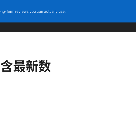
ng-form reviews you can actually use.
，含最新数