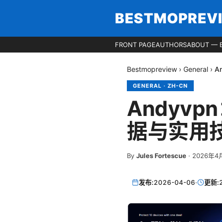
BESTMOPREV
FRONT PAGE
AUTHORS
ABOUT — 
Bestmopreview
›
General
›
A
GENERAL
·
ZH-CN
Andyv
据与实用
By
Jules Fortescue
·
2026年4
发布:
2026-04-06
·
更新: