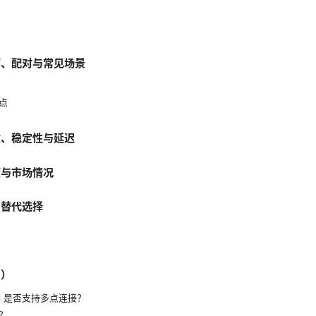
箱、配对与常见场景
点
质、稳定性与延迟
度与市场情况
与替代选择
Q）
配器 是否支持多点连接？
？