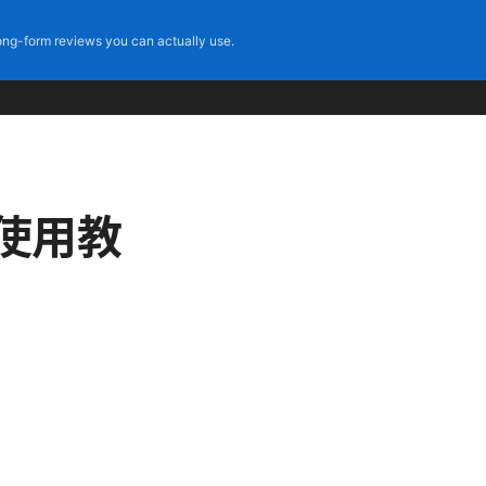
ng-form reviews you can actually use.
最新使用教