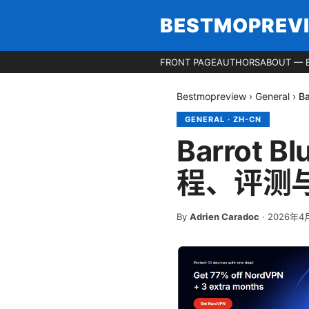
BESTMOPREV
FRONT PAGE
AUTHORS
ABOUT — 
Bestmopreview
›
General
›
B
GENERAL
·
ZH-CN
Barrot 
程、评测
By
Adrien Caradoc
·
2026年4