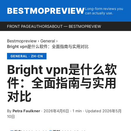
BESTMOPREVIEW
Long-form reviews you
can actually use.
FRONT PAGE
AUTHORS
ABOUT — BESTMOPREVIEW
Bestmopreview
›
General
›
Bright vpn是什么软件：全面指南与实用对比
GENERAL
·
ZH-CN
Bright vpn是什么软
件：全面指南与实用
对比
By
Petra Faulkner
·
2026年4月6日
·
1
min
· Updated 2026年5月
10日