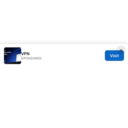
×
VPN
Visit
SPONSORED
Bestmopreview Network LLC
707 Wilshire Boulevard
Los Angeles, CA, 90013
US
info@bestmopreview.com
+1-512-555-0118
About
Privacy Policy
Terms of Use