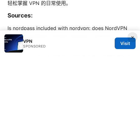
轻松掌握 VPN 的日常使用。
Sources:
Is nordpass included with nordvpn: does NordVPN
bundle NordPass, pricing, features, and how to get
×
VPN
Visit
it
SPONSORED
加速器vpn试用：全面选型、测速与高效上网的实用指南
Nordvpn 料金 2年後：長期契約の賢い選び方と更新時
の注 - VPN選びの完全ガイド
极光 vpn：全面评测与实用指南，帮助你在2026年更安
全、自由地上网
Kuaimao：VPN 安全与隐私全方位指
南，提升上网自由与保护数据
Vpn主机搭建与优化全指南：从云端VPS到家庭服务器再
到路由器的 Vpn主机解决方案