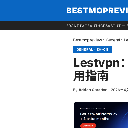
BESTMOPREV
FRONT PAGE
AUTHORS
ABOUT — 
Bestmopreview
›
General
›
L
GENERAL
·
ZH-CN
Lestv
用指南
By
Adrien Caradoc
·
2026年4