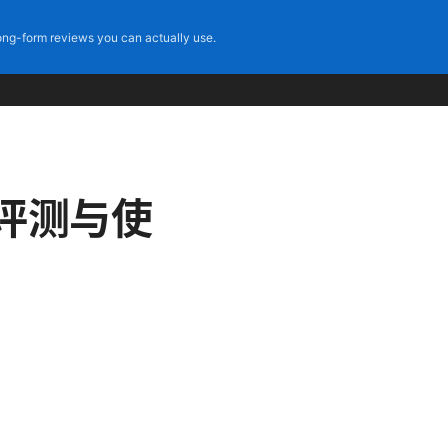
ng-form reviews you can actually use.
N评测与使