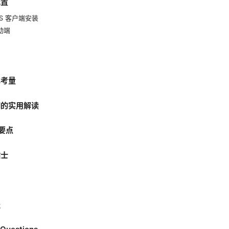
配置
cOS 客户端安装
移动端
比考量
明的实用解读
比要点
贴士
径