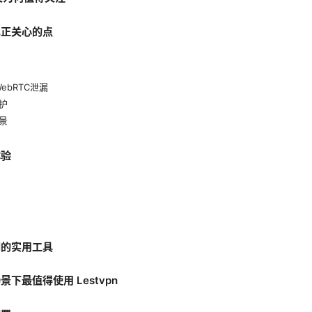
真正关心的点
ebRTC泄漏
护
景
体验
到的实用工具
下最值得使用 Lestvpn