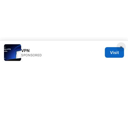
×
VPN
Visit
SPONSORED
Bestmopreview Network LLC
707 Wilshire Boulevard
Los Angeles, CA, 90013
US
info@bestmopreview.com
+1-512-555-0118
About
Privacy Policy
Terms of Use