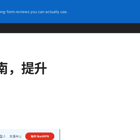
ng-form reviews you can actually use.
用指南，提升