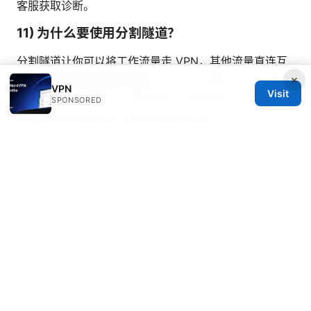
客服获取诊断。
11) 为什么要使用分割隧道？
分割隧道让你可以将工作流量走 VPN，其他流量直连互
联网，从而兼顾速度和隐私。
Letspro官网: VPNs 相关
×
VPN
Visit
全面指南与实用技巧，提升隐私与访问自由
SPONSORED
12) 如何评估 VPN 提供商的信誉？
看零日志政策、独立审计、司法辖区、公开的隐私政策、
以及是否提供退款保障。
注：请在使用前阅读并理解你所选择 VPN 的隐私政策与
使用条款，以确保符合当地法律法规与个人需求。
Sources:
Does nordvpn provide a static ip address and
should you get one