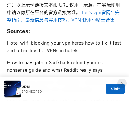
注：以上示例链接文本和 URL 仅用于示意，在实际使用
中请以你所在平台的官方链接为准。
Let‘s vpn官网：完
整指南、最新信息与实用技巧，VPN 使用小贴士合集
Sources:
Hotel wi fi blocking your vpn heres how to fix it fast
and other tips for VPNs in hotels
How to navigate a Surfshark refund your no
nonsense guide and what Reddit really says
Vpn youtube premium 全方位指南：在中国使用、解锁
×
VPN
Visit
区域内容、选择最佳 VPN 以及性价比对比
SPONSORED
2026年香港挂梯子攻略：最新最好用的VPN推荐与使用
指南
五角星vpn 全方位评测与使用指南：速度、隐私、解
锁、价格、设置与常见问题
Vpn vpn：全面指南、实用