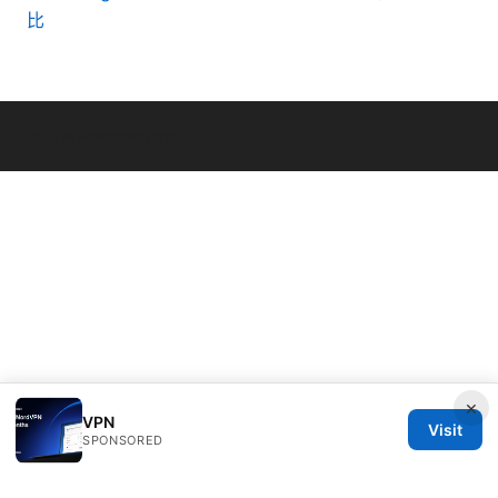
比
© 2026 Bestmopreview
×
VPN
Visit
SPONSORED