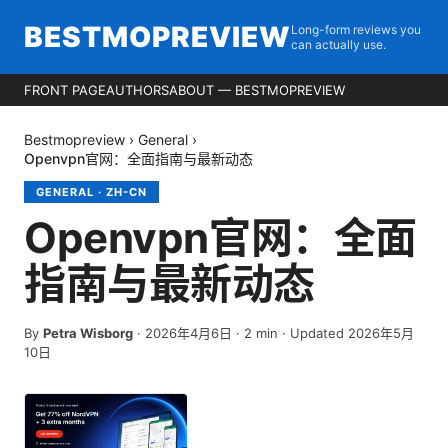
BESTMOPREVIEW
Long-form reviews you
can actually use.
FRONT PAGE
AUTHORS
ABOUT — BESTMOPREVIEW
Bestmopreview
›
General
›
Openvpn官网：全面指南与最新动态
GENERAL
·
ZH-CN
Openvpn官网：全面
指南与最新动态
By
Petra Wisborg
·
2026年4月6日
·
2
min
· Updated 2026年5月
10日