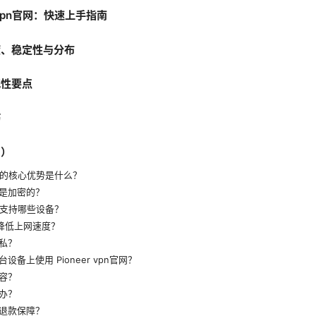
r vpn官网：快速上手指南
度、稳定性与分布
规性要点
巧
Q）
n官网 的核心优势是什么？
是加密的？
官网 支持哪些设备？
会降低上网速度？
私？
备上使用 Pioneer vpn官网？
容？
办？
退款保障？