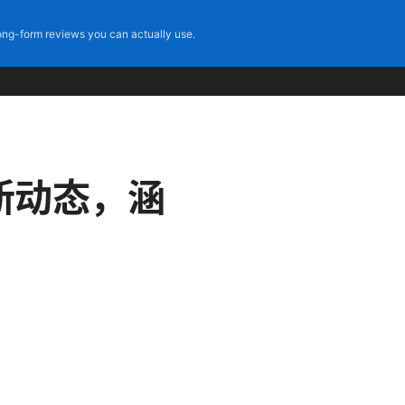
ng-form reviews you can actually use.
最新动态，涵