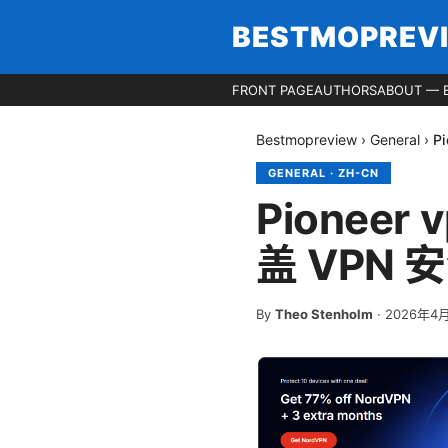
BESTMOPREV
FRONT PAGE
AUTHORS
ABOUT — 
Bestmopreview
›
General
›
P
GENERAL
·
ZH-CN
Pione
盖 VPN
By
Theo Stenholm
·
2026年4