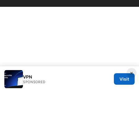
×
VPN
Visit
SPONSORED
Bestmopreview Network LLC
707 Wilshire Boulevard
Los Angeles, CA, 90013
US
info@bestmopreview.com
+1-512-555-0118