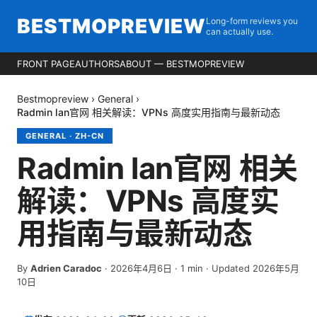
BESTMOPREVIEW
Long-form reviews you
can actually use.
FRONT PAGE
AUTHORS
ABOUT — BESTMOPREVIEW
Bestmopreview
›
General
›
Radmin lan官网 相关解读：VPNs 高度实用指南与最新动态
GENERAL
·
ZH-CN
Radmin lan官网 相关
解读：VPNs 高度实
用指南与最新动态
By
Adrien Caradoc
·
2026年4月6日
·
1
min
· Updated 2026年5月
10日