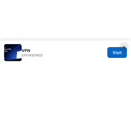
×
VPN
Visit
SPONSORED
Bestmopreview Network LLC
707 Wilshire Boulevard
Los Angeles, CA, 90013
US
info@bestmopreview.com
+1-512-555-0118
About
Privacy Policy
Terms of Use