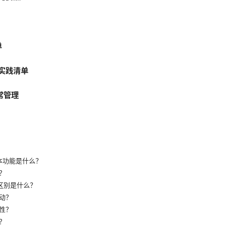
单
佳实践清单
日常管理
的基本功能是什么？
？
的区别是什么？
动？
性？
？