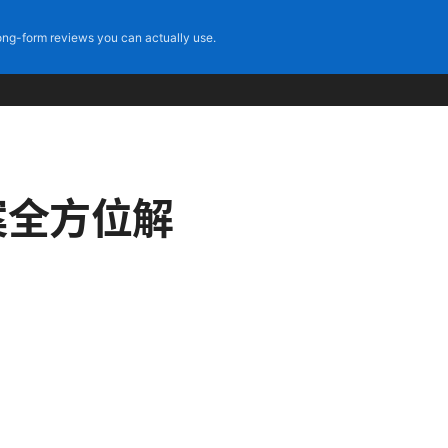
ng-form reviews you can actually use.
方案全方位解