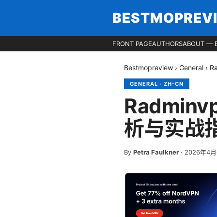
BESTMOPREV
FRONT PAGE
AUTHORS
ABOUT — 
Bestmopreview
›
General
›
R
GENERAL
·
ZH-CN
Radmi
析与实战
By
Petra Faulkner
·
2026年4