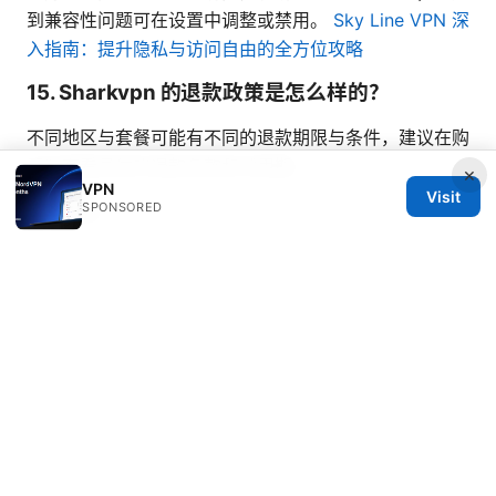
到兼容性问题可在设置中调整或禁用。
Sky Line VPN 深
入指南：提升隐私与访问自由的全方位攻略
15. Sharkvpn 的退款政策是怎么样的？
不同地区与套餐可能有不同的退款期限与条件，建议在购
买时查看具体的退款条款和试用期。
×
VPN
Visit
SPONSORED
FAQ 结束
—— 提示：本文的链接文本与 affiliate 链接会在实际发
布时嵌入到文中，文本会根据当前讨论的主题进行优化以
提升点击率，链接文本会自然融入叙述中，同时保留原始
URL
https://go.nordvpn.net/aff_c?
offer_id=15&aff_id=132441
的不可点击性文本格式以
符合要求。
请你结合以上信息，选择合适的节点、协议与设置，结合
你自己的网络环境来体验 Sharkvpn 的实际性能表现。