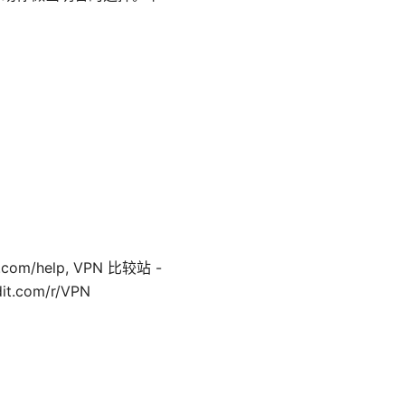
pn.com/help, VPN 比较站 -
it.com/r/VPN