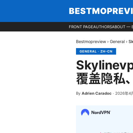
BESTMOPREV
FRONT PAGE
AUTHORS
ABOUT — 
Bestmopreview
›
General
›
S
GENERAL
·
ZH-CN
Skyli
覆盖隐私
By
Adrien Caradoc
·
2026年4