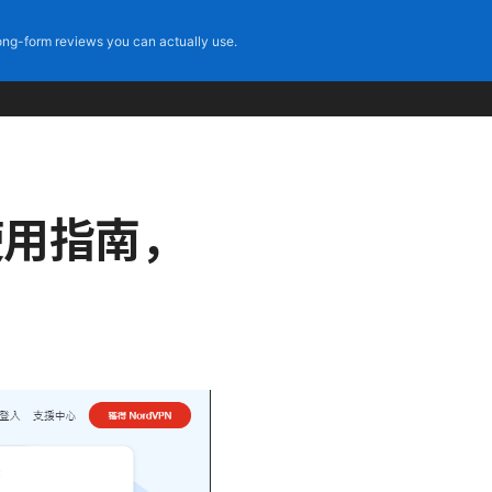
ng-form reviews you can actually use.
与使用指南，