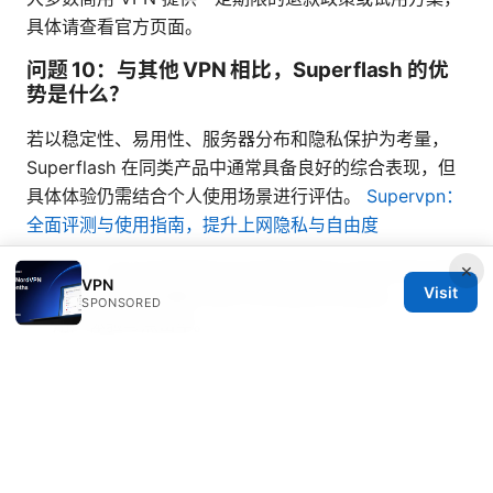
具体请查看官方页面。
问题 10：与其他 VPN 相比，Superflash 的优
势是什么？
若以稳定性、易用性、服务器分布和隐私保护为考量，
Superflash 在同类产品中通常具备良好的综合表现，但
具体体验仍需结合个人使用场景进行评估。
Supervpn：
全面评测与使用指南，提升上网隐私与自由度
×
说明：本文中的链接文本会指向相关产品信息和支撑
VPN
Visit
页面，实际在博客中会以可点击的文本呈现，以提升
SPONSORED
用户体验与点击率。
请注意，文中提及的“相关资源与学习材料”的地址以文本
形式呈现，方便你记录和进一步查阅。若你需要，我也可
以为你把这些段落整理成一个更紧凑的对比表或给出更详
细的价格对比图表。