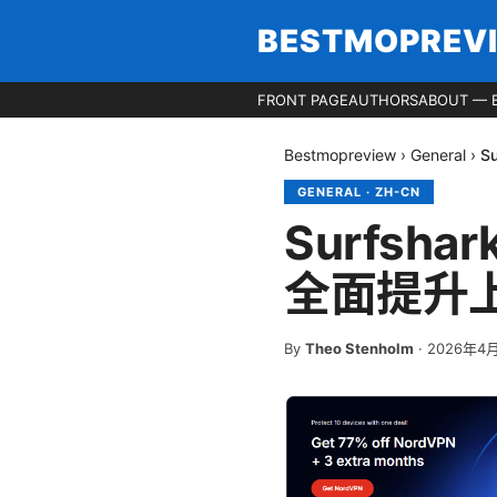
BESTMOPREV
FRONT PAGE
AUTHORS
ABOUT — 
Bestmopreview
›
General
›
S
GENERAL
·
ZH-CN
Surfsh
全面提升
By
Theo Stenholm
·
2026年4