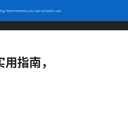
ng-form reviews you can actually use.
与实用指南，