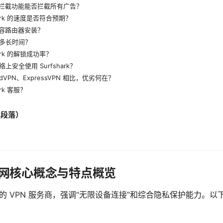
的广告拦截功能能否拦截所有广告？
hark 的速度是否符合预期？
是否兼容路由器安装？
多长时间？
ark 的解锁成功率？
安全使用 Surfshark？
NordVPN、ExpressVPN 相比，优劣何在？
rk 客服？
性段落）
vpn官网核心概念与特点概览
立较早的 VPN 服务商，强调“无限设备连接”和综合隐私保护能力