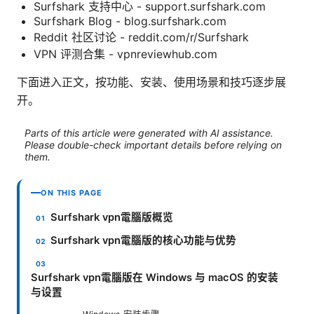
Surfshark 支持中心 - support.surfshark.com
Surfshark Blog - blog.surfshark.com
Reddit 社区讨论 - reddit.com/r/Surfshark
VPN 评测合集 - vpnreviewhub.com
下面进入正文，按功能、安装、使用场景和技巧逐步展
开。
Parts of this article were generated with AI assistance.
Please double-check important details before relying on
them.
ON THIS PAGE
Surfshark vpn電腦版概览
Surfshark vpn電腦版的核心功能与优势
Surfshark vpn電腦版在 Windows 与 macOS 的安装
与设置