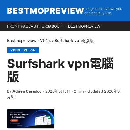
BESTMOPREVIEW
Long-form reviews you
can actually use.
FRONT PAGE
AUTHORS
ABOUT — BESTMOPREVIEW
Bestmopreview
›
VPNs
›
Surfshark vpn電腦版
VPNS
·
ZH-CN
Surfshark vpn電腦
版
By
Adrien Caradoc
·
2026年3月5日
·
2
min
· Updated 2026年3
月5日